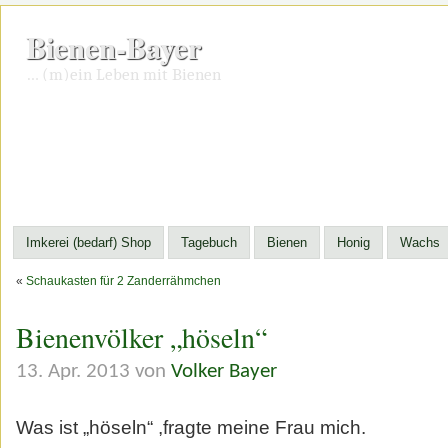
Bienen-Bayer
… (m)ein Leben mit Bienen
Imkerei (bedarf) Shop
Tagebuch
Bienen
Honig
Wachs
«
Schaukasten für 2 Zanderrähmchen
Bienenvölker „höseln“
13. Apr. 2013 von
Volker Bayer
Was ist „höseln“ ,fragte meine Frau mich.